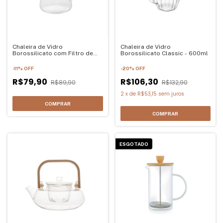
Chaleira de Vidro
Chaleira de Vidro
Borossilicato com Filtro de
Borossilicato Classic - 600ml
Inox 750ml
-
11
%
OFF
-
20
%
OFF
R$79,90
R$106,30
R$89,90
R$132,90
2
x
de
R$53,15
sem juros
ESGOTADO