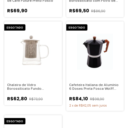
de Café Future Preto Fosco
Borossilicato com Filtro de
Inox Love 750ml
R$69,90
R$69,50
R$86,90
ESGOTADO
ESGOTADO
Chaleira de Vidro
Cafeteira Italiana de Alumínio
Borossilicato Fundo
6 Doses Preta Fosca Wolff
Quadrado 550ml
300ml
R$62,80
R$84,10
R$73,90
R$98,90
2
x
de
R$42,05
sem juros
ESGOTADO