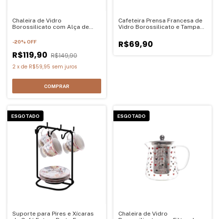
Chaleira de Vidro
Cafeteira Prensa Francesa de
Borossilicato com Alça de
Vidro Borossilicato e Tampa
Bambu - 800ml
de Bambu Wolff 600ml
-
20
%
OFF
R$69,90
R$119,90
R$149,90
2
x
de
R$59,95
sem juros
ESGOTADO
ESGOTADO
Suporte para Pires e Xícaras
Chaleira de Vidro