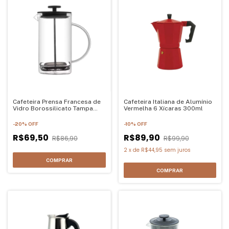
Cafeteira Prensa Francesa de
Cafeteira Italiana de Alumínio
Vidro Borossilicato Tampa
Vermelha 6 Xícaras 300ml
Preta Quadratta 700ml
-
20
%
OFF
-
10
%
OFF
R$69,50
R$89,90
R$86,90
R$99,90
2
x
de
R$44,95
sem juros