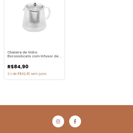
Chaleira de Vidro
Borossilicato com Infusor de
Aço Inox Lines Wolff 750ml
R$84,90
2
x
de
R$42,45
sem juros