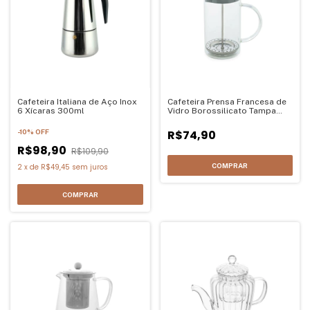
Cafeteira Italiana de Aço Inox
Cafeteira Prensa Francesa de
6 Xícaras 300ml
Vidro Borossilicato Tampa
Preta Lyon 600ml
-
10
%
OFF
R$74,90
R$98,90
R$109,90
2
x
de
R$49,45
sem juros