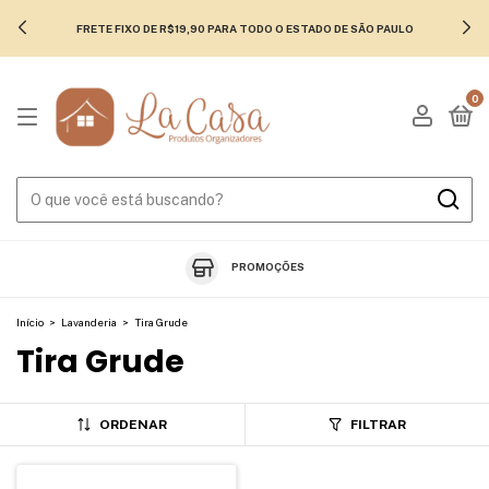
FRETE FIXO DE R$19,90 PARA TODO O ESTADO DE SÃO PAULO
0
PROMOÇÕES
Início
>
Lavanderia
>
Tira Grude
Tira Grude
ORDENAR
FILTRAR