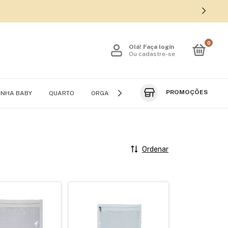
0
Olá!
Faça login
Ou cadastre-se
PROMOÇÕES
INHA BABY
QUARTO
ORGANIZADORES DE VIAGEM
ROUPEIRO
Ordenar