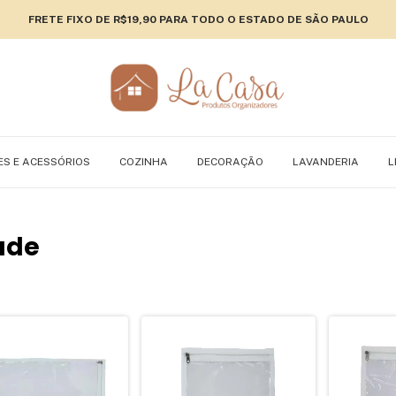
FRETE FIXO DE R$19,90 PARA TODO O ESTADO DE SÃO PAULO
ES E ACESSÓRIOS
COZINHA
DECORAÇÃO
LAVANDERIA
L
ade