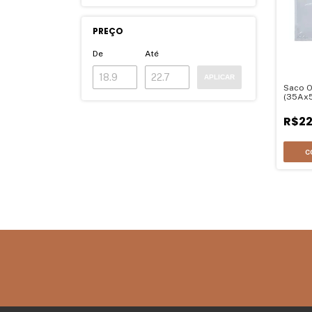
PREÇO
De
Até
APLICAR
Saco O
(35Ax
R$22
C