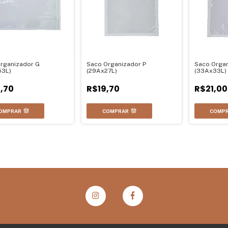
rganizador G
Saco Organizador P
Saco Orga
53L)
(29Ax27L)
(33Ax33L)
,70
R$19,70
R$21,00
OMPRAR
COMPRAR
COMP