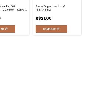
nizador GG
Saco Organizador M
 - 55x45cm (Ziper
(33Ax33L)
0
R$21,00
RAR
COMPRAR