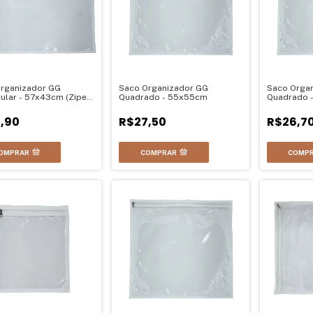
rganizador GG
Saco Organizador GG
Saco Orga
ular - 57x43cm (Ziper
Quadrado - 55x55cm
Quadrado 
ntal)
,90
R$27,50
R$26,7
OMPRAR
COMPRAR
COMP