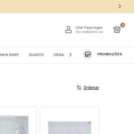
0
Olá!
Faça login
Ou cadastre-se
PROMOÇÕES
INHA BABY
QUARTO
ORGANIZADORES DE VIAGEM
ROUPEIRO
Ordenar