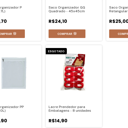
rganizador P
Saco Organizador GG
Saco Orga
7L)
Quadrado - 45x45cm
Retangular
Vertical)
,70
R$24,10
R$25,0
OMPRAR
COMPRAR
COMP
ESGOTADO
rganizador PP
Lacre Prendedor para
0L)
Embalagens - 8 unidades
,90
R$14,90