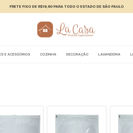
FRETE FIXO DE R$19,90 PARA TODO O ESTADO DE SÃO PAULO
ES E ACESSÓRIOS
COZINHA
DECORAÇÃO
LAVANDERIA
L