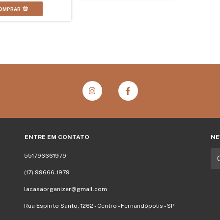
OMPRAR
ENTRE EM CONTATO
NE
551796661979
(17) 99666-1979
lacasaorganizer@gmail.com
Rua Espírito Santo, 1262 - Centro - Fernandópolis - SP