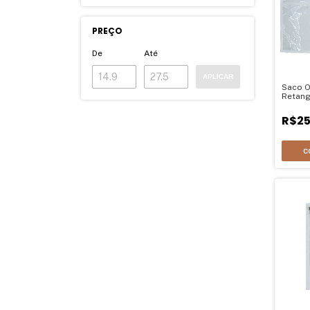
PREÇO
De
Até
APLICAR
Saco O
Retang
Horizo
R$25
C