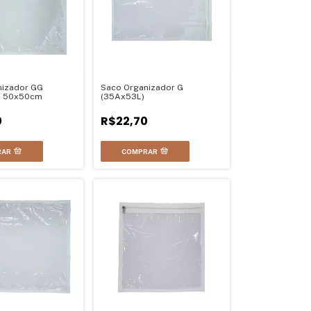
nizador GG
Saco Organizador G
- 50x50cm
(35Ax53L)
0
R$22,70
RAR
COMPRAR