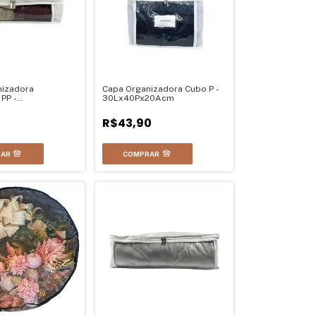
nizadora
Capa Organizadora Cubo P -
PP -
30Lx40Px20Acm
0Pcm
R$43,90