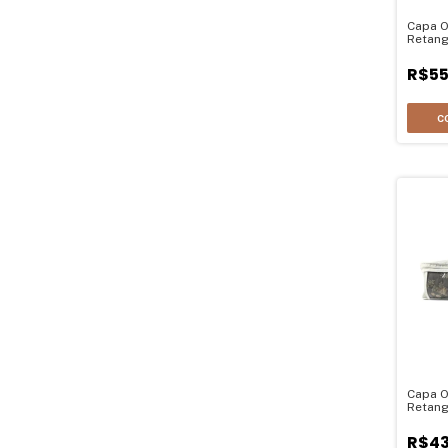
Capa O
Retang
30Ax7
R$55
Capa O
Retang
12Ax5
R$43