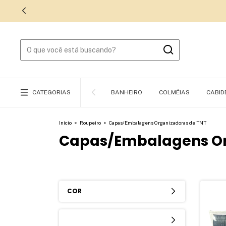
CATEGORIAS
BANHEIRO
COLMÉIAS
CABID
Início
>
Roupeiro
>
Capas/Embalagens Organizadoras de TNT
Capas/Embalagens Or
COR