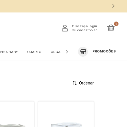
0
Olá!
Faça login
Ou cadastre-se
PROMOÇÕES
INHA BABY
QUARTO
ORGANIZADORES DE VIAGEM
ROUPEIRO
Ordenar