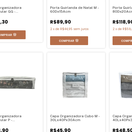
rganizadora
Porta Guirlanda de Natal M -
Porta Guirl
ular GG -
60Dx15Acm
80Dx20Ac
0Lx50Pcm
,30
R$89,90
R$118,9
2
x
de
R$44,95
sem juros
2
x
de
R$59,
rganizadora
Capa Organizadora Cubo M -
Capa Organ
ular P -
30Lx40Px30Acm
40Lx40Px
0Lx33Pcm
,90
R$45,90
R$48,5