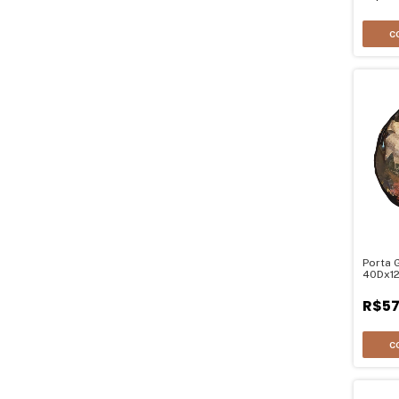
Porta G
40Dx1
R$57