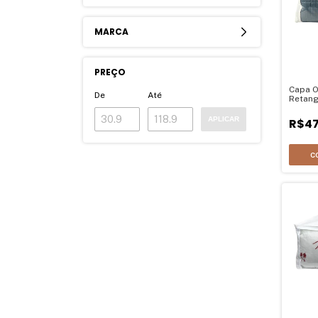
MARCA
PREÇO
Capa O
De
Até
Retang
23Ax5
APLICAR
R$47