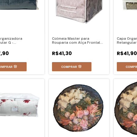
rganizadora
Colmeia Master para
Capa Orga
ular G -
Rouparia com Alça Frontal
Retangular 
5Lx40Pcm
(32L x 44P x 22A) - 4 nichos
11Ax41Lx3
,90
R$41,30
R$41,90