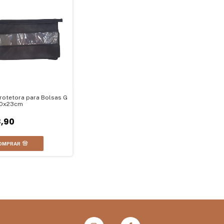
rotetora para Bolsas G
50x23cm
,90