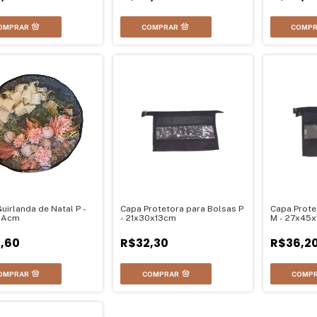
uirlanda de Natal P -
Capa Protetora para Bolsas P
Capa Prote
2Acm
- 21x30x13cm
M - 27x45
,60
R$32,30
R$36,2
COMPRAR
COMP