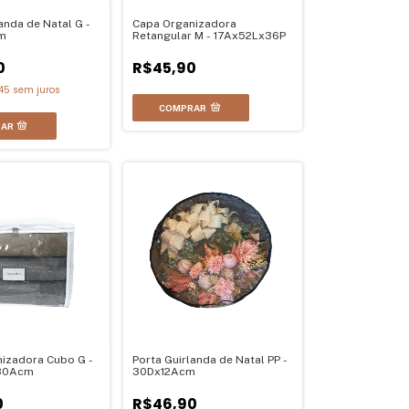
anda de Natal G -
Capa Organizadora
m
Retangular M - 17Ax52Lx36P
0
R$45,90
45
sem juros
izadora Cubo G -
Porta Guirlanda de Natal PP -
30Acm
30Dx12Acm
0
R$46,90