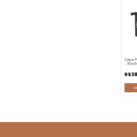
Capa P
- 35x
R$38