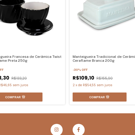
gueira Francesa de Cerâmica Twist
Manteigueira Tradicional de Cerâm
lame Preta 250g
Ceraflame Branca 200g
FF
-
30
%
OFF
3,30
R$109,10
R$133,20
R$155,90
R$46,65
sem juros
2
x
de
R$54,55
sem juros