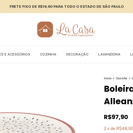
FRETE FIXO DE R$19,90 PARA TODO O ESTADO DE SÃO PAULO
ES E ACESSÓRIOS
COZINHA
DECORAÇÃO
LAVANDERIA
L
Início
>
Cozinha
>
Boleir
Allea
R$97,90
2
x
de
R$48,9