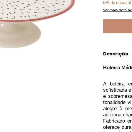
5% de descont
Ver mais detalh
Descrição
Boleira Méd
A boleira 
sofisticada e
e sobremesa
tonalidade v
alegre à me
adiciona cha
Fabricado em
oferece dura