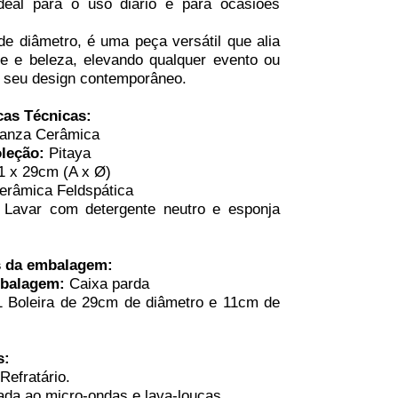
ideal para o uso diário e para ocasiões
 diâmetro, é uma peça versátil que alia
de e beleza, elevando qualquer evento ou
 seu design contemporâneo.
cas Técnicas:
eanza Cerâmica
oleção:
Pitaya
1 x 29cm (A x Ø)
râmica Feldspática
:
Lavar com detergente neutro e esponja
s da embalagem:
mbalagem:
Caixa parda
1 Boleira de 29cm de diâmetro e 11cm de
s:
Refratário.
ada ao micro-ondas e lava-louças.