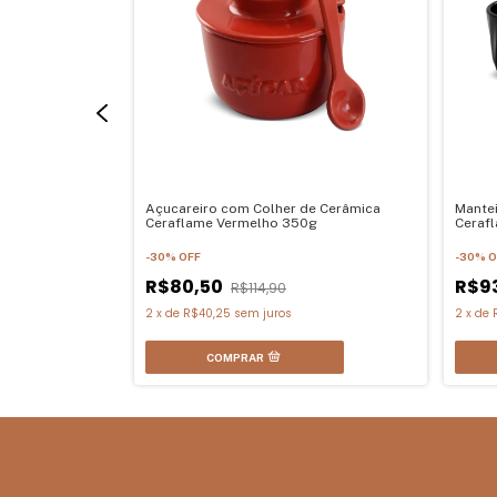
 de Cerâmica
Açucareiro com Colher de Cerâmica
Mantei
Ceraflame Vermelho 350g
Ceraf
-
30
%
OFF
-
30
%
O
R$80,50
R$9
R$114,90
2
x
de
R$40,25
sem juros
2
x
de