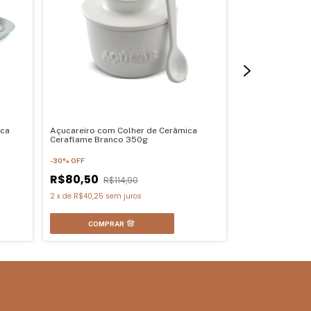
ica
Açucareiro com Colher de Cerâmica
Conjunto 4 Xíca
Ceraflame Branco 350g
Cristal de Chum
-
30
%
OFF
R$77,90
R$80,50
R$114,90
2
x
de
R$40,25
sem juros