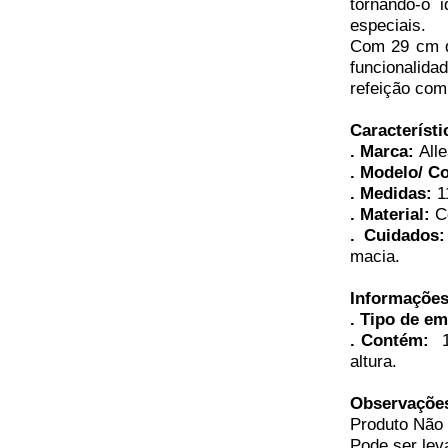
tornando-o 
especiais.
Com 29 cm de
funcionalida
refeição com
Característi
.
Marca:
All
. Modelo/ C
. Medidas:
1
. Material:
Ce
. Cuidados
macia.
Informaçõe
. Tipo de e
. Contém:
altura.
Observaçõe
Produto Não 
Pode ser lev