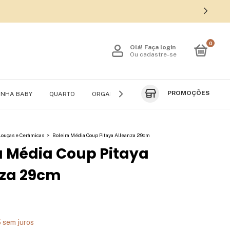
0
Olá!
Faça login
Ou cadastre-se
PROMOÇÕES
INHA BABY
QUARTO
ORGANIZADORES DE VIAGEM
ROUPEIRO
Louças e Cerâmicas
>
Boleira Média Coup Pitaya Alleanza 29cm
a Média Coup Pitaya
nza 29cm
5
sem juros