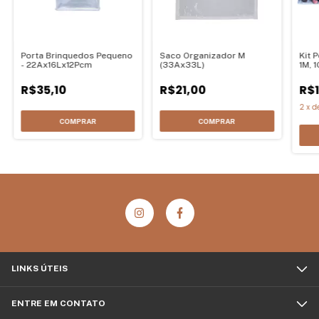
Porta Brinquedos Pequeno
Saco Organizador M
Kit 
- 22Ax16Lx12Pcm
(33Ax33L)
1M, 1
R$35,10
R$21,00
R$1
2
x
d
COMPRAR
COMPRAR
LINKS ÚTEIS
ENTRE EM CONTATO