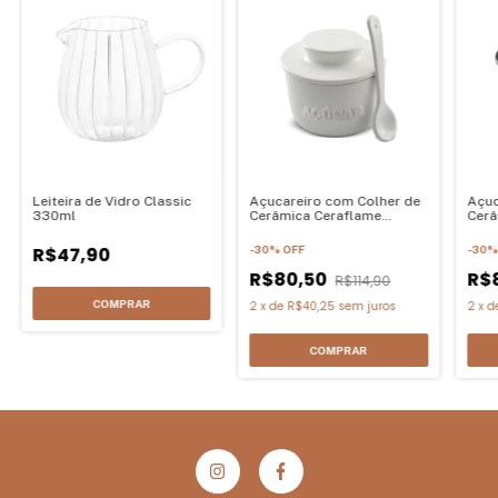
Leiteira de Vidro Classic
Açucareiro com Colher de
Açuc
330ml
Cerâmica Ceraflame
Cerâ
Branco 350g
350
R$47,90
-
30
%
OFF
-
30
R$80,50
R$
R$114,90
2
x
de
R$40,25
sem juros
2
x
d