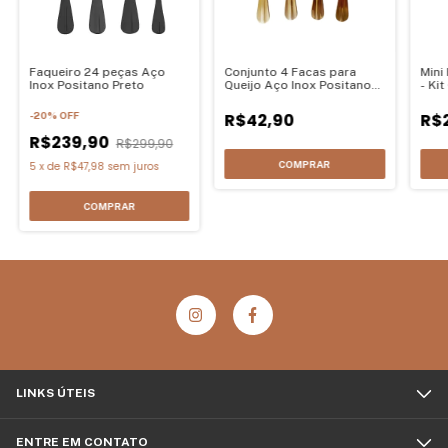
Faqueiro 24 peças Aço
Conjunto 4 Facas para
Mini
Inox Positano Preto
Queijo Aço Inox Positano
- Ki
Dourada
-
20
%
OFF
R$42,90
R$
R$239,90
R$299,90
5
x
de
R$47,98
sem juros
LINKS ÚTEIS
ENTRE EM CONTATO