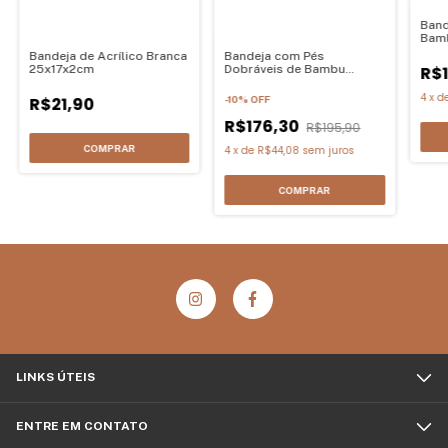
Band
Bamb
39c
Bandeja de Acrílico Branca
Bandeja com Pés
25x17x2cm
Dobráveis de Bambu
R$
Palhinha Oikos 50cm
4
x
d
R$21,90
-
10
%
OFF
R$176,30
R$195,90
4
x
de
R$44,08
sem juros
LINKS ÚTEIS
ENTRE EM CONTATO