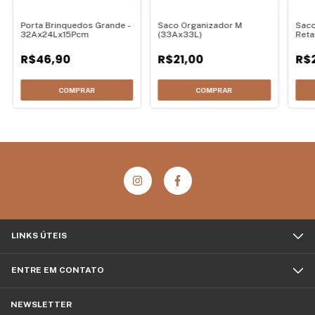
Porta Brinquedos Grande -
Saco Organizador M
Saco
32Ax24Lx15Pcm
(33Ax33L)
Reta
(Zip
R$46,90
R$21,00
R$
COMPRAR
COMPRAR
LINKS ÚTEIS
ENTRE EM CONTATO
NEWSLETTER